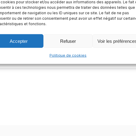
 cookies pour stocker et/ou accéder aux informations des appareils. Le fait
sentir à ces technologies nous permettra de traiter des données telles que 
Me garder connecté
Mot de passe oublié ?
portement de navigation ou les ID uniques sur ce site. Le fait de ne pas
sentir ou de retirer son consentement peut avoir un effet négatif sur certai
actéristiques et fonctions.
Se connecter
Accepter
Refuser
Voir les préférence
Vous n’avez pas de compte ?
S’inscrire maintenant
Politique de cookies
oits réservés