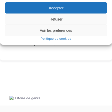
Accepter
Me garder connecté
Mot de passe oublié ?
Refuser
Voir les préférences
Se connecter
Politique de cookies
Vous n’avez pas de compte ?
S’inscrire maintenant
© 2022 FAML - Tous droits réservés