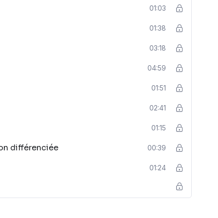
01:03
01:38
03:18
04:59
01:51
02:41
01:15
on différenciée
00:39
01:24