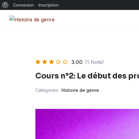
À
Connexion
Inscription
Skip
propos
to
de
content
WordPress
3.00
(1 Note)
Cours n°2: Le début des p
Catégories :
Histoire de genre