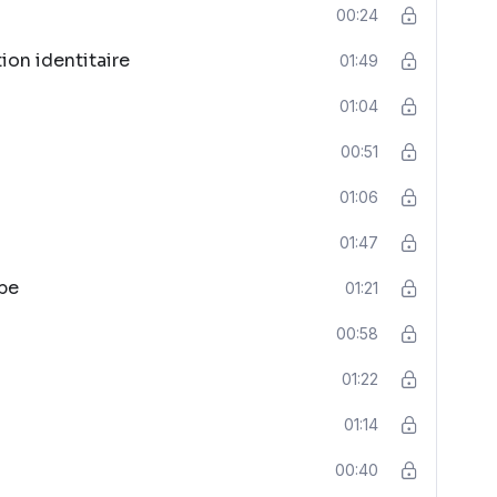
00:24
ion identitaire
01:49
01:04
00:51
01:06
01:47
ype
01:21
00:58
01:22
01:14
00:40