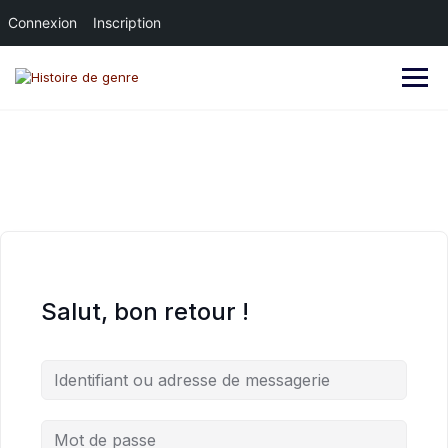
Connexion
Inscription
Skip
to
content
Salut, bon retour !